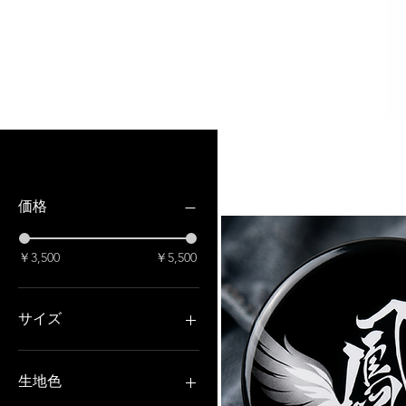
フィルター：
価格
￥3,500
￥5,500
サイズ
2XL
3XL
生地色
4XL