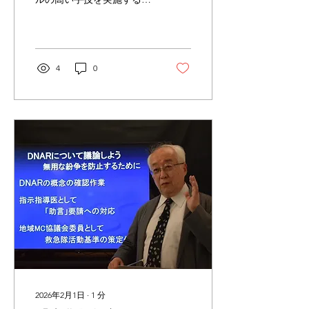
前に、タイムアウトを実施
して、医療チーム全員と主
治医が、患者の確認、部位
の確認、手技の確認を行
い、そのことを記録に残し
4
0
ておくことが求められてい
ます。同じことは、救急現
場においても、救急救命士
の実施する処置内容の高度
化してきたことや基本的な
情報の共有が求められてい
ることから、タイムアウト
の実施が必要になっている
のではないかと考えます。
また、誤挿管の事例に見ら
れるように、手技実施後の
確認のためのタイムアウト
の実施も必要です。そし
て、これらについて救急活
動記録票に記載しておくこ
とも肝心です。ただ、緊急
性の高い救急現場において
2026年2月1日
∙
1
分
これらの時間を設けること