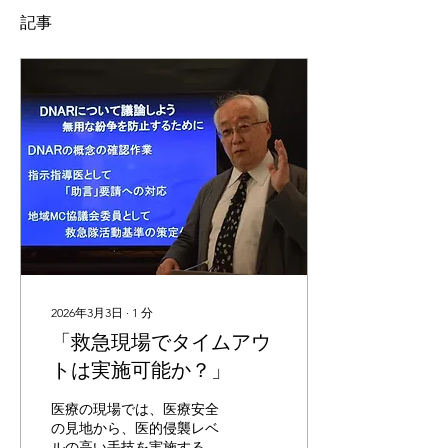
記事
2026年3月3日
∙
1
分
「救急現場でタイムアウ
トは実施可能か？」
医療の現場では、医療安全
の見地から、医的侵襲レベ
ルの高い手技を実施する直