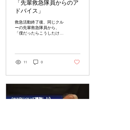
「先輩救急隊員からのア
ができるのかどうか、とい
う課題もあります。 今回
ドバイス」
の塾では、医療現場同様に
救急現場においてもタイム
救急活動終了後、同じクル
アウトをとるべきかどう
ーの先輩救急隊員から、
か、それは可能か、どんな
「僕だったらこうしたけど
ことについて確認が必要か
な」といわれた時に、皆さ
等について、参加の皆さん
んはどう受け止めます
と考えてみたいと思いま
か？ 先輩からの、これか
す。 令和８年３月１
らの後輩の活動を心配して
７日火曜日午後７時から塾
の暖かいアドバイスだと理
11
0
を開きます。 年度末は何か
解して受け入れますか？
忙しいこととは存じます
それとも、マニュアル通り
が、皆さんと一緒に考えて
に活動したのに余計なお世
みましょう。
話と思いますか？ 先輩の
言い方、場所、内容などに
より、素直に受け入れにく
いこともありますか？ 今
回の塾では、現場隊員にと
って安心安全な環境を確保
し、法的責任を現場隊員が
問われないようにするため
に、これまで諸先輩方が築