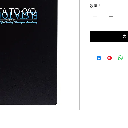
格
数量
*
カ