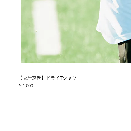
【吸汗速乾】ドライTシャツ
価格
￥1,000