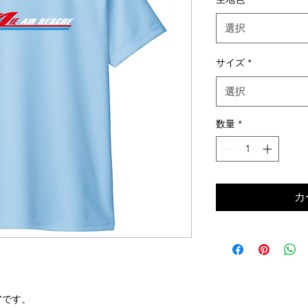
選択
サイズ
*
選択
数量
*
カ
アです。