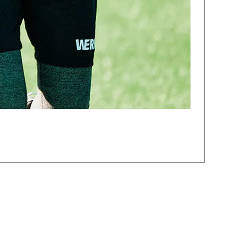
サ
価
￥2,