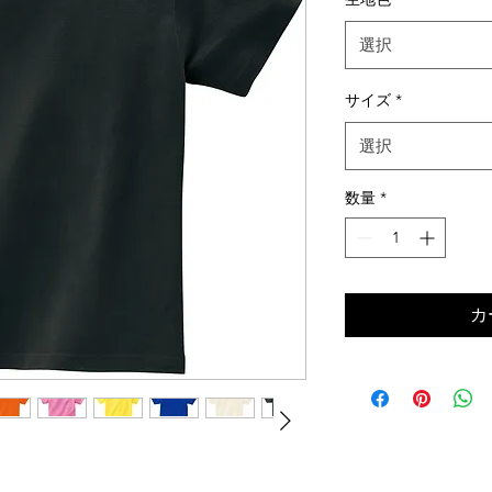
選択
サイズ
*
選択
数量
*
カ