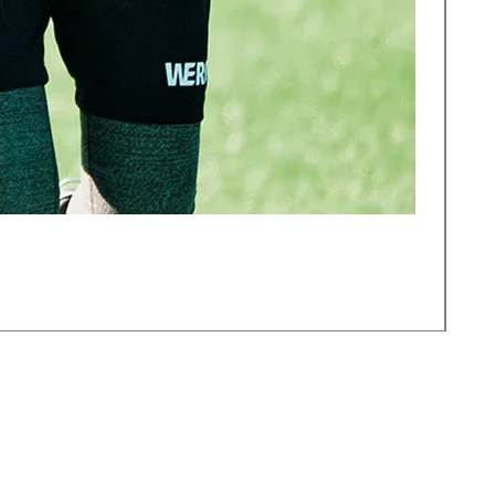
サ
価
￥2,