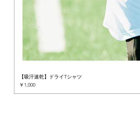
【吸汗速乾】ドライTシャツ
価格
￥1,000