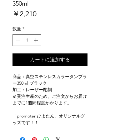
350ml
価
￥2,210
格
数量
*
カートに追加する
商品：真空ステンレスカラータンブラ
ー350ml ブラック
加工：レーザー彫刻
※受注生産のため、ご注文からお届け
までに1週間程度かかります。
「promoter ひよたん」オリジナルグ
ッズです！！