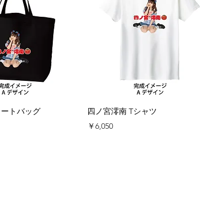
トートバッグ
四ノ宮澪南 Tシャツ
価格
￥6,050