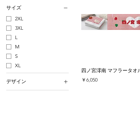
サイズ
2XL
3XL
L
M
S
XL
四ノ宮澪南 マフラータオ
価格
￥6,050
デザイン
Aデザイン
Bデザイン
Cデザイン
Dデザイン