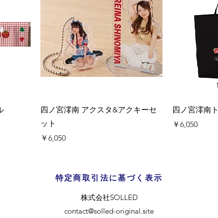
ル
四ノ宮澪南 アクスタ&アクキーセ
四ノ宮澪南
ット
価格
￥6,050
価格
￥6,050
特定商取引法に基づく表示
​株式会社SOLLED
contact@solled-original.site